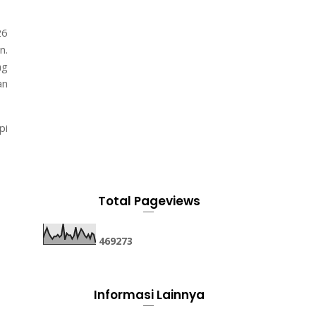
26
n.
ng
an
pi
Total Pageviews
4
6
9
2
7
3
Informasi Lainnya