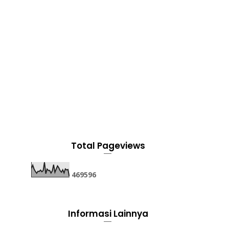
Total Pageviews
4
6
9
5
9
6
Informasi Lainnya