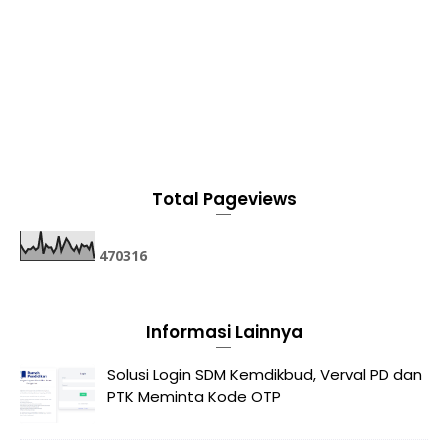
Total Pageviews
4
7
0
3
1
6
Informasi Lainnya
Solusi Login SDM Kemdikbud, Verval PD dan
PTK Meminta Kode OTP